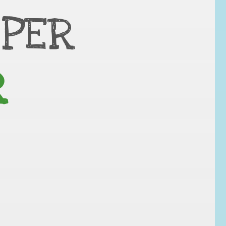
 PER
R