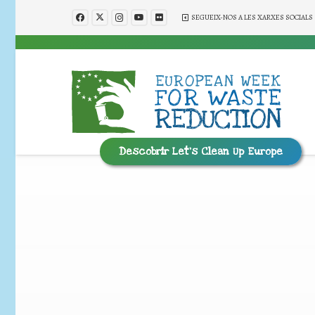
SEGUEIX-NOS A LES XARXES SOCIALS
Descobrir Let’s Clean Up Europe